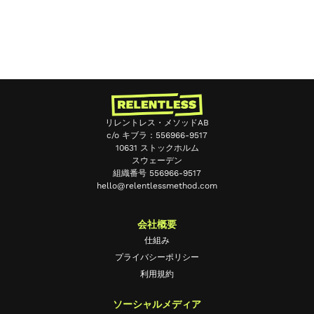
リレントレス・メソッドAB
c/o キブラ：556966-9517
10631 ストックホルム
スウェーデン
組織番号 556966-9517
hello@relentlessmethod.com
Chinese
Portuguese
会社概要
Spanish
仕組み
プライバシーポリシー
French
利用規約
German
ソーシャルメディア
Swedish