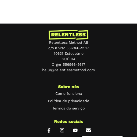
Relentless Method AB
c/o Kivra: 556966-9517
10631 Estocolmo
SUÉCIA
Orgnr 556966-9517
hello@relentlessmethod.com
Chinese
Japanese
Sobre nós
Spanish
Como funciona
Política de privacidade
French
Termos do serviço
German
Redes sociais
Swedish
English