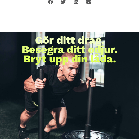
Gör ditt drag.
Besegra ditt odjur.
Bryt upp din låda.