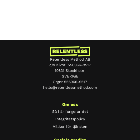
Relentless Method AB
c/o Kivra: 556966-9517
10631 Stockholm
SVERIGE
Orgnr 556966-9517
hello@relentlessmethod.com
Chinese
Portuguese
Om oss
Japanese
Så här fungerar det
Integritetspolicy
Spanish
Villkor för tjänsten
French