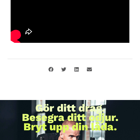
Gör ditt drag.
Besegra ditt odjur.
Bryt upp din låda.