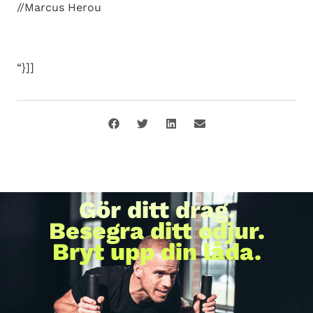
//Marcus Herou
“}]]
Gör ditt drag.
Besegra ditt odjur.
Bryt upp din låda.