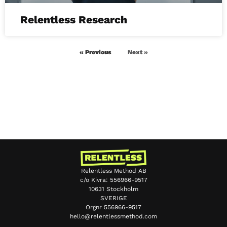
Relentless Research
« Previous
Next »
Relentless Method AB
c/o Kivra: 556966-9517
10631 Stockholm
SVERIGE
Orgnr 556966-9517
hello@relentlessmethod.com
Chinese