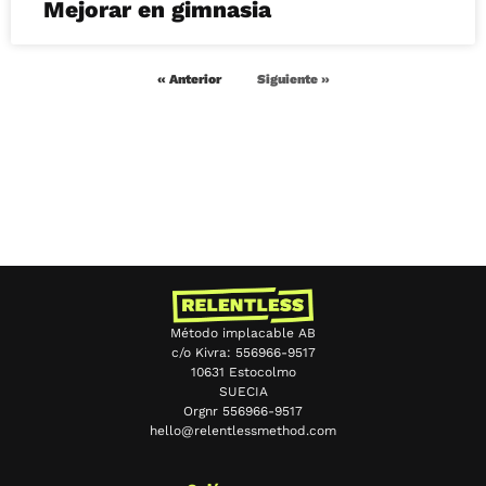
Mejorar en gimnasia
« Anterior
Siguiente »
Método implacable AB
c/o Kivra: 556966-9517
10631 Estocolmo
SUECIA
Orgnr 556966-9517
hello@relentlessmethod.com
Chinese
Portuguese