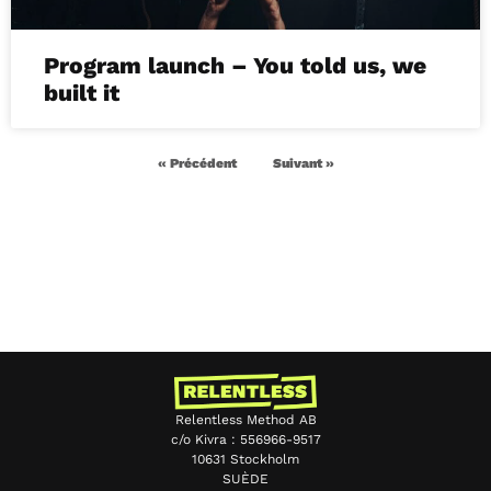
Program launch – You told us, we
built it
« Précédent
Suivant »
Relentless Method AB
c/o Kivra : 556966-9517
10631 Stockholm
SUÈDE