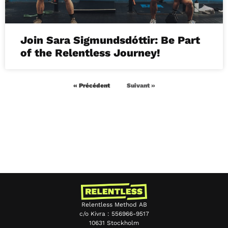
Join Sara Sigmundsdóttir: Be Part
of the Relentless Journey!
« Précédent
Suivant »
Relentless Method AB
c/o Kivra : 556966-9517
10631 Stockholm